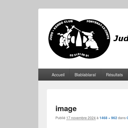
JKCF
Judo Kendo Club Fontenay-le-Comte
Menu
Accueil
Blablablaraï
Résultats
principal
image
Publié
17 novembre 2024
à
1468 × 962
dans