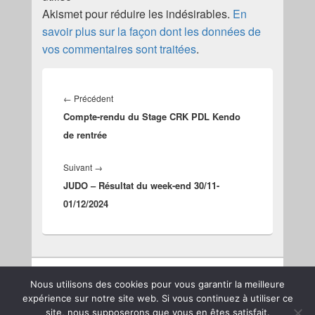
Akismet pour réduire les indésirables.
En
savoir plus sur la façon dont les données de
vos commentaires sont traitées
.
Navigation
de
Article
←
Précédent
l’article
Compte-rendu du Stage CRK PDL Kendo
précédent :
de rentrée
Article
Suivant
→
JUDO – Résultat du week-end 30/11-
suivant :
01/12/2024
Nous utilisons des cookies pour vous garantir la meilleure
expérience sur notre site web. Si vous continuez à utiliser ce
Copyright © 2026
JKCF
. Tous droits réservés.
Politique de
site, nous supposerons que vous en êtes satisfait.