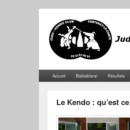
JKCF
Judo Kendo Club Fontenay-le-Comte
Menu
Accueil
Blablablaraï
Résultats
principal
Le Kendo : qu’est ce