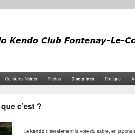
Ceintures Noires
Photos
Disciplines
Pratique
A
 que c’est ?
Le
kendo
(littéralement la voie du sabre, en japonai