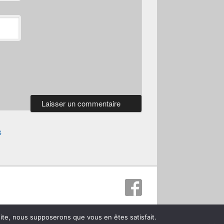
s
Thème : Catch Box par
Thèmes Catch
 site, nous supposerons que vous en êtes satisfait.