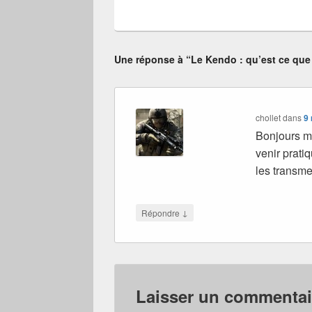
Une réponse à “Le Kendo : qu’est ce que 
chollet
dans
9
Bonjours mr
venir prati
les transme
↓
Répondre
Laisser un commentai