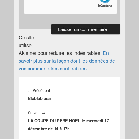
Ce site
utilise
Akismet pour réduire les indésirables.
En
savoir plus sur la façon dont les données de
vos commentaires sont traitées
.
Navigation
de
Article
←
Précédent
l’article
Blablablaraï
précédent :
Article
Suivant
→
LA COUPE DU PERE NOEL le mercredi 17
suivant :
décembre de 14 à 17h