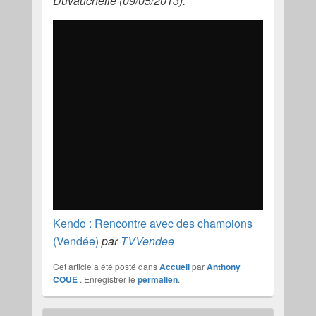
Duvauchelle (09/05/2013).
Kendo : Rencontre avec des champions
(Vendée)
par
TVVendee
Cet article a été posté dans
Accueil
par
Anthony
COUE
. Enregistrer le
permalien
.