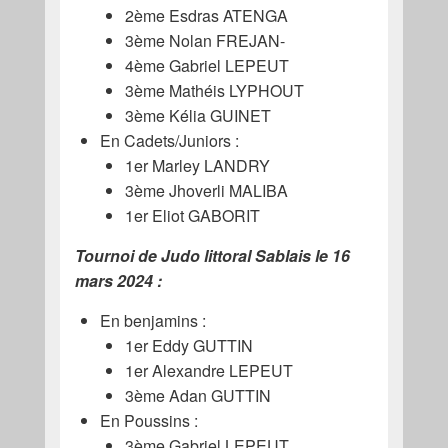
2ème Esdras ATENGA
3ème Nolan FREJAN-
4ème Gabriel LEPEUT
3ème Mathéis LYPHOUT
3ème Kélia GUINET
En Cadets/Juniors :
1er Marley LANDRY
3ème Jhoverli MALIBA
1er Eliot GABORIT
Tournoi de Judo littoral Sablais le 16
mars 2024 :
En benjamins :
1er Eddy GUTTIN
1er Alexandre LEPEUT
3ème Adan GUTTIN
En Poussins :
3ème Gabriel LEPEUT