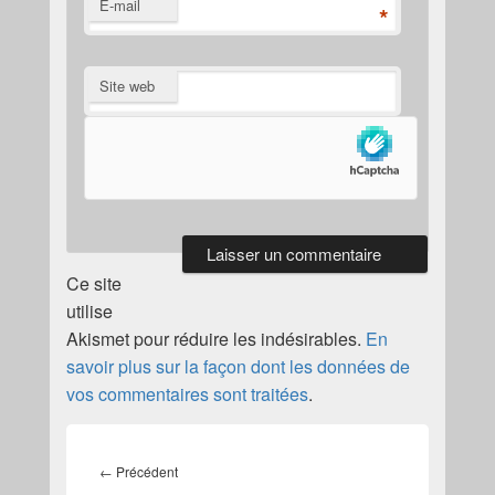
E-mail
*
Site web
Ce site
utilise
Akismet pour réduire les indésirables.
En
savoir plus sur la façon dont les données de
vos commentaires sont traitées
.
Navigation
de
Article
←
Précédent
l’article