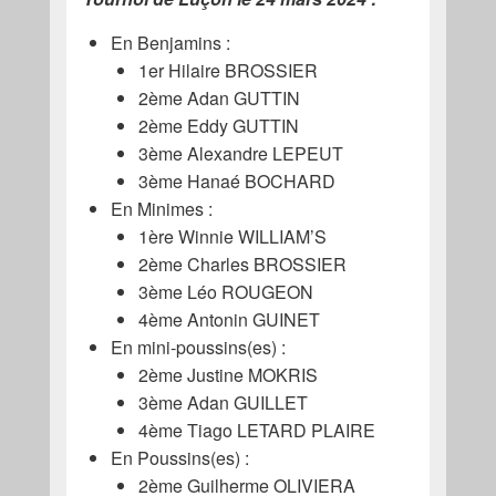
En Benjamins :
1er Hilaire BROSSIER
2ème Adan GUTTIN
2ème Eddy GUTTIN
3ème Alexandre LEPEUT
3ème Hanaé BOCHARD
En Minimes :
1ère Winnie WILLIAM’S
2ème Charles BROSSIER
3ème Léo ROUGEON
4ème Antonin GUINET
En mini-poussins(es) :
2ème Justine MOKRIS
3ème Adan GUILLET
4ème Tiago LETARD PLAIRE
En Poussins(es) :
2ème Guilherme OLIVIERA