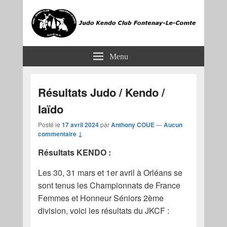
JKCF
Judo Kendo Club Fontenay-le-Comte
Menu
Résultats Judo / Kendo /
Iaïdo
Posté le
17 avril 2024
par
Anthony COUE
—
Aucun
commentaire ↓
Résultats KENDO :
Les 30, 31 mars et 1er avril à Orléans se
sont tenus les Championnats de France
Femmes et Honneur Séniors 2ème
division, voici les résultats du JKCF :