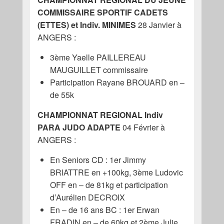
COMMISSAIRE SPORTIF CADETS
(ETTES) et Indiv. MINIMES
28 Janvier à
ANGERS :
3ème Yaelle PAILLEREAU
MAUGUILLET commissaire
Participation Rayane BROUARD en –
de 55k
CHAMPIONNAT REGIONAL Indiv
PARA JUDO ADAPTE
04 Février à
ANGERS :
En Seniors CD : 1er Jimmy
BRIATTRE en +100kg, 3ème Ludovic
OFF en – de 81kg et participation
d’Aurélien DECROIX
En – de 16 ans BC : 1er Erwan
FRADIN en – de 60kg et 2ème Julie