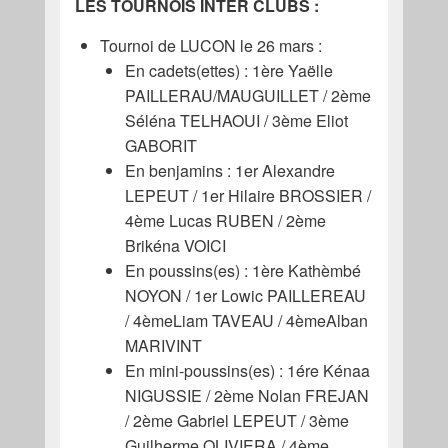
LES TOURNOIS INTER CLUBS :
Tournoi de LUCON le 26 mars :
En cadets(ettes) : 1ère Yaëlle
PAILLERAU/MAUGUILLET / 2ème
Séléna TELHAOUI / 3ème Eliot
GABORIT
En benjamins : 1er Alexandre
LEPEUT / 1er Hilaire BROSSIER /
4ème Lucas RUBEN / 2ème
Brikéna VOICI
En poussins(es) : 1ère Kathèmbé
NOYON / 1er Lowic PAILLEREAU
/ 4èmeLiam TAVEAU / 4èmeAlban
MARIVINT
En mini-poussins(es) : 1ére Kénaa
NIGUSSIE / 2ème Nolan FREJAN
/ 2ème Gabriel LEPEUT / 3ème
Guilherme OLIVIERA / 4ème