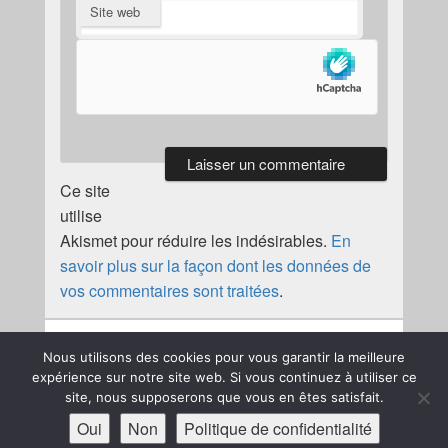
Site web
Ce site
utilise
Akismet pour réduire les indésirables.
En
savoir plus sur la façon dont les données de
vos commentaires sont traitées
.
Nous utilisons des cookies pour vous garantir la meilleure
expérience sur notre site web. Si vous continuez à utiliser ce
Copyright © 2026
JKCF
. Tous droits réservés.
Politique de
site, nous supposerons que vous en êtes satisfait.
confidentialité
Oui
Non
Politique de confidentialité
Thème : Catch Box par
Thèmes Catch