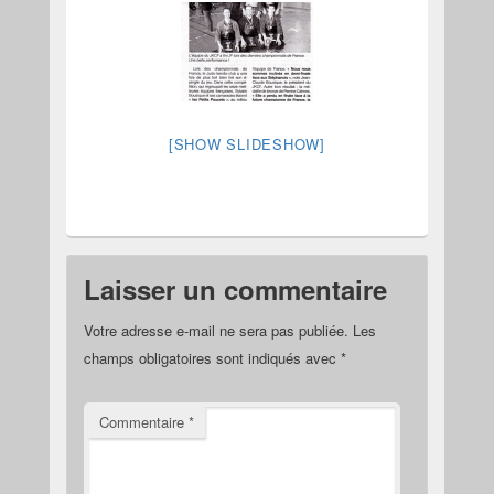
[SHOW SLIDESHOW]
Laisser un commentaire
Votre adresse e-mail ne sera pas publiée.
Les
champs obligatoires sont indiqués avec
*
Commentaire
*