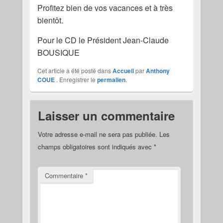
Profitez bien de vos vacances et à très
bientôt.
Pour le CD le Président Jean-Claude
BOUSIQUE
Cet article a été posté dans
Accueil
par
Anthony
COUE
. Enregistrer le
permalien
.
Laisser un commentaire
Votre adresse e-mail ne sera pas publiée.
Les
champs obligatoires sont indiqués avec
*
Commentaire
*