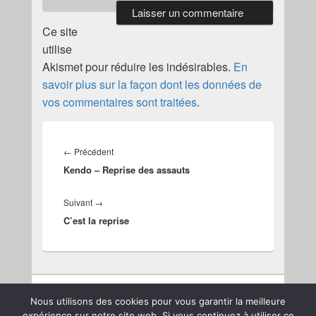
Ce site
utilise
Akismet pour réduire les indésirables.
En
savoir plus sur la façon dont les données de
vos commentaires sont traitées
.
Navigation
de
Article
←
Précédent
l’article
Kendo – Reprise des assauts
précédent :
Article
Suivant
→
C’est la reprise
suivant :
Nous utilisons des cookies pour vous garantir la meilleure
expérience sur notre site web. Si vous continuez à utiliser ce