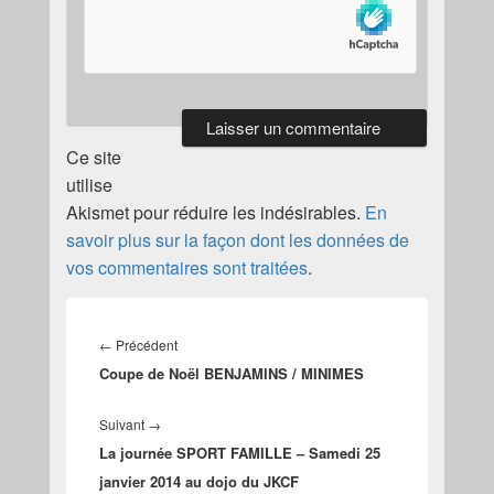
Ce site
utilise
Akismet pour réduire les indésirables.
En
savoir plus sur la façon dont les données de
vos commentaires sont traitées
.
Navigation
de
Article
←
Précédent
l’article
Coupe de Noël BENJAMINS / MINIMES
précédent :
Article
Suivant
→
La journée SPORT FAMILLE – Samedi 25
suivant :
janvier 2014 au dojo du JKCF