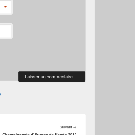
*
s
Article
Suivant
→
Championnats d’Europe de Kendo 2014
suivant :