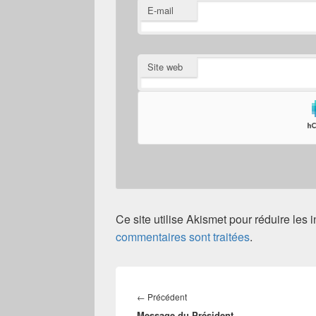
E-mail
Site web
Ce site utilise Akismet pour réduire les 
commentaires sont traitées
.
Navigation
de
Article
←
Précédent
l’article
Message du Président
précédent :