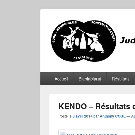
JKCF
Judo Kendo Club Fontenay-le-Comte
Menu
Accueil
Blablablaraï
Résultats
principal
KENDO – Résultats d
Posté le
8 avril 2014
par
Anthony COUE
—
A