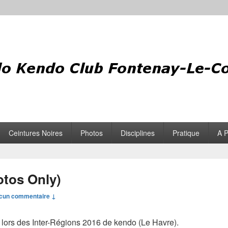
Ceintures Noires
Photos
Disciplines
Pratique
A 
otos Only)
cun commentaire ↓
s lors des Inter-Régions 2016 de kendo (Le Havre).