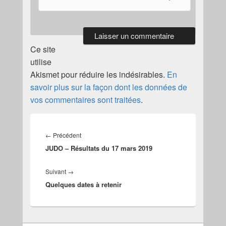
Ce site
utilise
Akismet pour réduire les indésirables.
En
savoir plus sur la façon dont les données de
vos commentaires sont traitées
.
Navigation
de
Article
←
Précédent
l’article
JUDO – Résultats du 17 mars 2019
précédent :
Article
Suivant
→
Quelques dates à retenir
suivant :