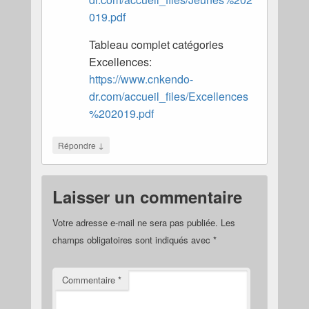
019.pdf
Tableau complet catégories
Excellences:
https://www.cnkendo-
dr.com/accueil_files/Excellences
%202019.pdf
↓
Répondre
Laisser un commentaire
Votre adresse e-mail ne sera pas publiée.
Les
champs obligatoires sont indiqués avec
*
Commentaire
*