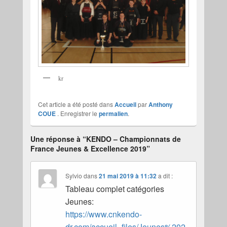
kr
Cet article a été posté dans
Accueil
par
Anthony
COUE
. Enregistrer le
permalien
.
Une réponse à “KENDO – Championnats de
France Jeunes & Excellence 2019”
Sylvio
dans
21 mai 2019 à 11:32
a dit :
Tableau complet catégories
Jeunes:
https://www.cnkendo-
dr.com/accueil_files/Jeunes%202