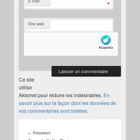
E-mail
*
Site web
Ce site
utilise
Akismet pour réduire les indésirables.
En
savoir plus sur la façon dont les données de
vos commentaires sont traitées
.
Navigation
de
Article
←
Précédent
l’article