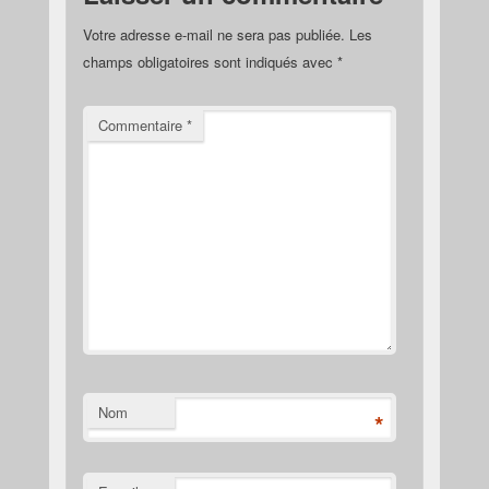
Votre adresse e-mail ne sera pas publiée.
Les
champs obligatoires sont indiqués avec
*
Commentaire
*
Nom
*