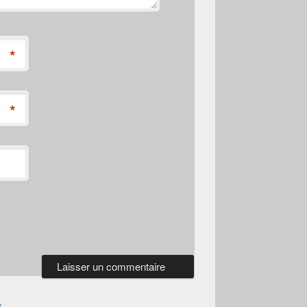
*
*
s