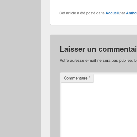
Cet article a été posté dans
Accueil
par
Anth
Laisser un commentai
Votre adresse e-mail ne sera pas publiée.
L
Commentaire
*