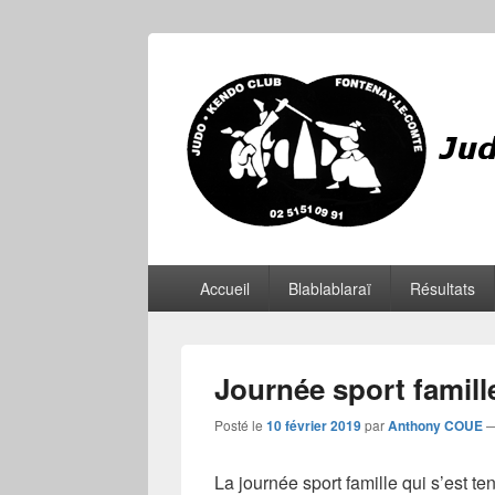
JKCF
Judo Kendo Club Fontenay-le-Comte
Menu
Accueil
Blablablaraï
Résultats
principal
Journée sport famill
Posté le
10 février 2019
par
Anthony COUE
La journée sport famille qui s’est 