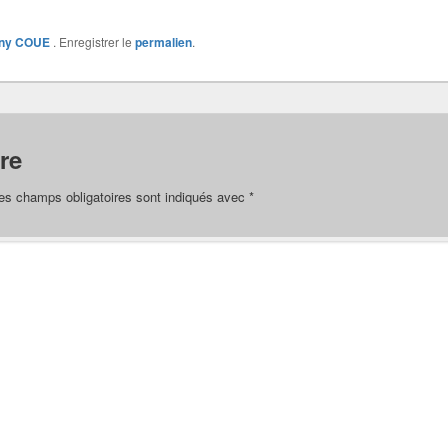
ony COUE
. Enregistrer le
permalien
.
re
es champs obligatoires sont indiqués avec
*