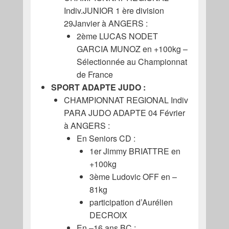
Indiv.JUNIOR 1 ère division
29Janvier à ANGERS :
2ème LUCAS NODET
GARCIA MUNOZ en +100kg –
Sélectionnée au Championnat
de France
SPORT ADAPTE JUDO :
CHAMPIONNAT REGIONAL Indiv
PARA JUDO ADAPTE 04 Février
à ANGERS :
En Seniors CD :
1er Jimmy BRIATTRE en
+100kg
3ème Ludovic OFF en –
81kg
participation d’Aurélien
DECROIX
En –16 ans BC :