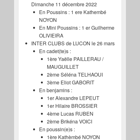
Dimanche 11 décembre 2022
En Poussins : 1 ere Kathembé
NOYON
En Mini Poussins : 1 er Guilherme
OLIVIEIRA
INTER CLUBS de LUCON le 26 mars
En cadet(te)s :
1ère Yaëlle PAILLERAU /
MAUGUILLET
2ème Séléna TELHAOUI
3ème Eliot GABORIT
En benjamins :
1er Alexandre LEPEUT
1er Hilaire BROSSIER
4ème Lucas RUBEN
2ème Brikéna VOICI
En poussin(e)s :
1ère Kathèmbé NOYON