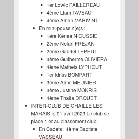
1er Lowic PAILLEREAU
4ème Liam TAVEAU
4ème Alban MARIVINT
En mini-poussin(e)s :
1ére Kénaa NIGUSSIE
2ème Nolan FREJAN
2ème Gabriel LEPEUT
3ème Guilherme OLIVIERA
4ème Matheis LYPHOUT
1er Idriss BOMPART
3ème Aimé MEUNIER
3ème Justine MOKRIS
4ème Thalia DROUET
INTER-CLUB DE CHAILLE LES
MARAIS le 01 avril 2023 Le club se
place 1 er au classement club
En Cadets : 4ème Baptiste
VASSEAU