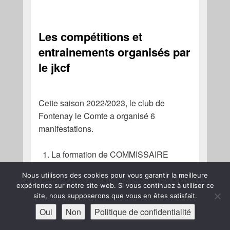
Les compétitions et
entrainements organisés par
le jkcf
Cette saison 2022/2023, le club de
Fontenay le Comte a organisé 6
manifestations.
La formation de COMMISSAIRE
SPORTIF d’ARBITRAGE de JUDO le
Nous utilisons des cookies pour vous garantir la meilleure
02/10/22 de 9h à 12h
expérience sur notre site web. Si vous continuez à utiliser ce
La formation de COMMISSAIRE
site, nous supposerons que vous en êtes satisfait.
SPORTIF et D’ARBITRAGE de
Oui
Non
Politique de confidentialité
KENDO et IAÏDO