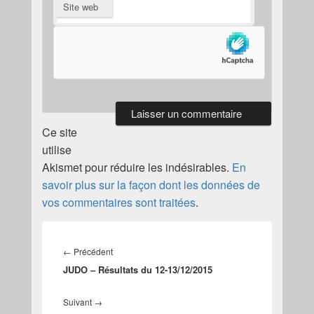
Site web
Ce site
utilise
Akismet pour réduire les indésirables.
En
savoir plus sur la façon dont les données de
vos commentaires sont traitées
.
Navigation
de
Article
←
Précédent
l’article
JUDO – Résultats du 12-13/12/2015
précédent :
Article
Suivant
→