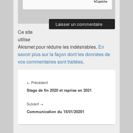
Ce site
utilise
Akismet pour réduire les indésirables.
En
savoir plus sur la façon dont les données de
vos commentaires sont traitées
.
Navigation
de
Article
←
Précédent
l’article
Stage de fin 2020 et reprise en 2021
précédent :
Article
Suivant
→
Communication du 15/01/20201
suivant :